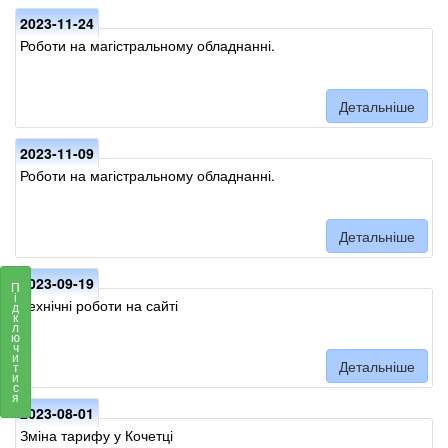
2023-11-24
Роботи на магістральному обладнанні.
Детальніше
2023-11-09
Роботи на магістральному обладнанні.
Детальніше
2023-09-19
П
і
Технічні роботи на сайті
д
к
л
ю
ч
и
Детальніше
т
и
с
я
2023-08-01
Зміна тарифу у Кочетці