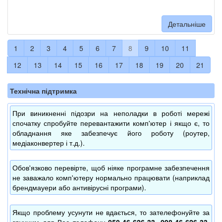
Детальніше
1
2
3
4
5
6
7
8
9
10
11
12
13
14
15
16
17
18
19
20
21
Технічна підтримка
При виникненні підозри на неполадки в роботі мережі
спочатку спробуйте перевантажити комп'ютер і якщо є, то
обладнання яке забезпечує його роботу (роутер,
медіаконвертер і т.д.).
Обов'язково перевірте, щоб ніяке програмне забезпечення
не заважало комп'ютеру нормально працювати (наприклад
брендмауери або антивірусні програми).
Якщо проблему усунути не вдається, то зателефонуйте за
зручним для Вас телефону
050-46-626-33, 098-46-626-33,