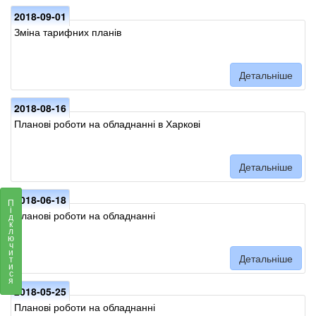
2018-09-01
Зміна тарифних планів
Детальніше
2018-08-16
Планові роботи на обладнанні в Харкові
Детальніше
2018-06-18
П
і
Планові роботи на обладнанні
д
к
л
ю
ч
и
Детальніше
т
и
с
я
2018-05-25
Планові роботи на обладнанні