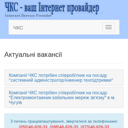
ЧКС
Toggle
navigation
Актуальні вакансії
Компанії ЧКС потрібен співробітник на посаду
"системний адміністратор/інженер техпідтримки"
Компанії ЧКС потрібен співробітник на посаду
"Електромонтажник кабельних мереж зв'язку" в м.
Чугуїв
З питань працевлаштування, звертатися за телефонами:
(050)46-626-33, (098)46-626-33, (073)46-626-33