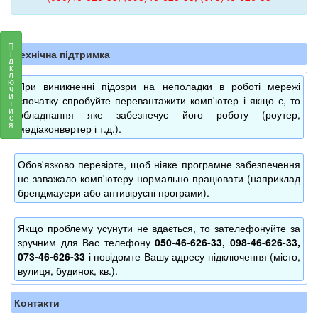
П
Технічна підтримка
і
д
к
л
ю
При виникненні підозри на неполадки в роботі мережі
ч
и
спочатку спробуйте перевантажити комп'ютер і якщо є, то
т
и
обладнання яке забезпечує його роботу (роутер,
с
я
медіаконвертер і т.д.).
Обов'язково перевірте, щоб ніяке програмне забезпечення
не заважало комп'ютеру нормально працювати (наприклад
брендмауери або антивірусні програми).
Якщо проблему усунути не вдається, то зателефонуйте за
зручним для Вас телефону
050-46-626-33, 098-46-626-33,
073-46-626-33
і повідомте Вашу адресу підключення (місто,
вулиця, будинок, кв.).
Контакти