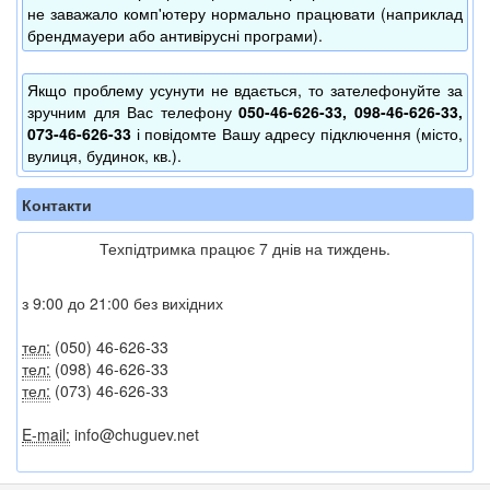
не заважало комп'ютеру нормально працювати (наприклад
брендмауери або антивірусні програми).
Якщо проблему усунути не вдається, то зателефонуйте за
зручним для Вас телефону
050-46-626-33, 098-46-626-33,
073-46-626-33
і повідомте Вашу адресу підключення (місто,
вулиця, будинок, кв.).
Контакти
Техпідтримка працює 7 днів на тиждень.
з 9:00 до 21:00 без вихідних
тел:
(050) 46-626-33
тел:
(098) 46-626-33
тел:
(073) 46-626-33
E-mail:
info@chuguev.net