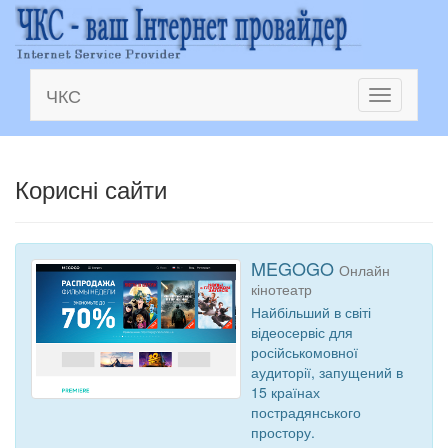
ЧКС
Toggle
navigation
Корисні сайти
MEGOGO
Онлайн
кінотеатр
Найбільший в світі
відеосервіс для
російськомовної
аудиторії, запущений в
15 країнах
пострадянського
простору.