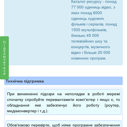
Каталог ресурсу - понад
77 000 одиниць відео, з
яких понад 6000
одиниць художніх
фільмів і серіалів, понад
1500 мультфільмів,
близько 45 000
телевізійних шоу та
П
і
концертів, музичного
д
к
відео і більше 20 000
л
ю
новинних програм.
ч
и
т
и
с
я
Технічна підтримка
При виникненні підозри на неполадки в роботі мережі
спочатку спробуйте перевантажити комп'ютер і якщо є, то
обладнання яке забезпечує його роботу (роутер,
медіаконвертер і т.д.).
Обов'язково перевірте, щоб ніяке програмне забезпечення