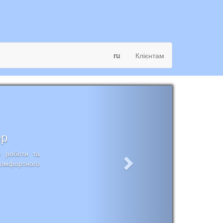
ru
Клієнтам
ер
в роботи та
комфортного