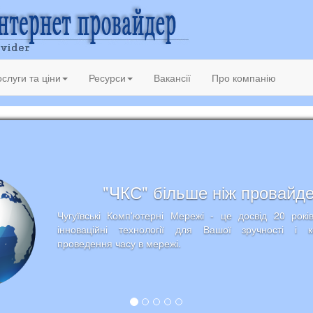
слуги та ціни
Ресурси
Вакансії
Про компанію
"ЧКС" більше ніж провайд
Чугуївські Комп'ютерні Мережі - це досвід 20 рокі
інноваційні технології для Вашої зручності і 
проведення часу в мережі.