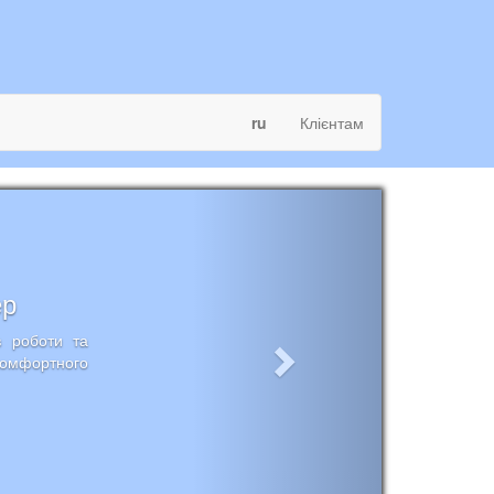
ru
Клієнтам
ер
в роботи та
комфортного