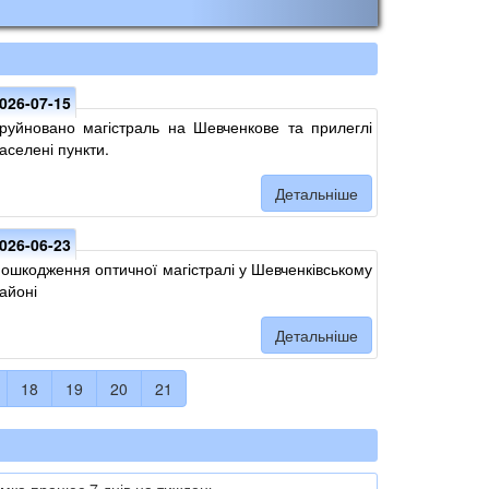
026-07-15
руйновано магістраль на Шевченкове та прилеглі
аселені пункти.
Детальніше
026-06-23
ошкодження оптичної магістралі у Шевченківському
айоні
Детальніше
18
19
20
21