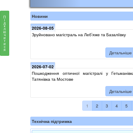
Новини
П
і
д
к
2026-08-05
л
ю
Зруйновано магістраль на Леб’яже та Базаліївку
ч
и
т
и
с
я
Детальніше
2026-07-02
Пошкодження оптичної магістралі у Гетьманівк
Татянівка та Мостове
Детальніше
1
2
3
4
5
Технічна підтримка