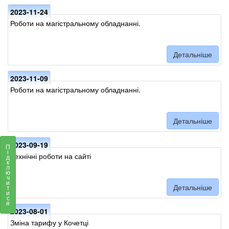
2023-11-24
Роботи на магістральному обладнанні.
Детальніше
2023-11-09
Роботи на магістральному обладнанні.
Детальніше
2023-09-19
П
і
Технічні роботи на сайті
д
к
л
ю
ч
и
Детальніше
т
и
с
я
2023-08-01
Зміна тарифу у Кочетці