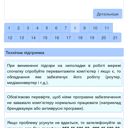
Детальніше
1
2
3
4
5
6
7
8
9
10
11
12
13
14
15
16
17
18
19
20
21
Технічна підтримка
При виникненні підозри на неполадки в роботі мережі
спочатку спробуйте перевантажити комп'ютер і якщо є, то
обладнання яке забезпечує його роботу (роутер,
медіаконвертер і т.д.).
Обов'язково перевірте, щоб ніяке програмне забезпечення
не заважало комп'ютеру нормально працювати (наприклад
брендмауери або антивірусні програми).
Якщо проблему усунути не вдається, то зателефонуйте за
зручним для Вас телефону
050-46-626-33, 098-46-626-33,