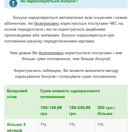
Як нараховуються бонуси?
Бонуси нараховуються автоматично всім існуючим і новим
абонентам, які
безперервно
користуються послугами ЧКС на
основі передоплати і які не користуються акційними
пропозиціями або знижками. Бонуси нараховуються при
поповненні рахунку передплаченими картами.
Чим довше Ви
безперервно
користуєтеся послугами і чим
більше суми поповнення, тим більше бонусів!
Користуючись таблицею, Ви можете визначити вигоду
нарахування бонусів і спланувати суми поповнення:
Бонусний
Сума кожного одноразового
стаж
поповнення
100-149,99
150-249,99
250 грн і
грн
грн
більше
більше 3
1%
1%
1%
місяців