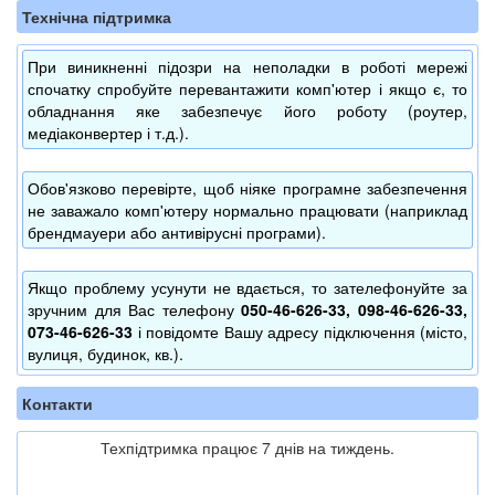
Технічна підтримка
При виникненні підозри на неполадки в роботі мережі
спочатку спробуйте перевантажити комп'ютер і якщо є, то
обладнання яке забезпечує його роботу (роутер,
медіаконвертер і т.д.).
Обов'язково перевірте, щоб ніяке програмне забезпечення
не заважало комп'ютеру нормально працювати (наприклад
брендмауери або антивірусні програми).
Якщо проблему усунути не вдається, то зателефонуйте за
зручним для Вас телефону
050-46-626-33, 098-46-626-33,
073-46-626-33
і повідомте Вашу адресу підключення (місто,
вулиця, будинок, кв.).
Контакти
Техпідтримка працює 7 днів на тиждень.