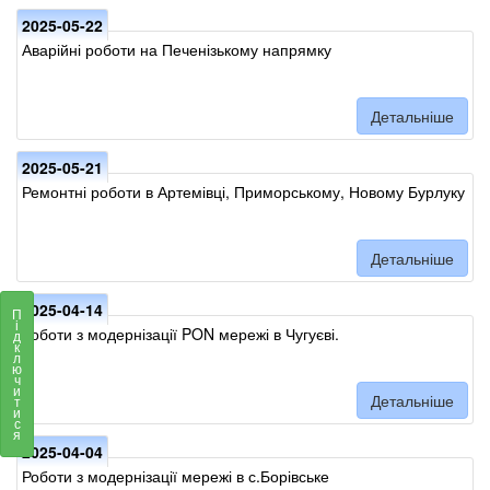
2025-05-22
Аварійні роботи на Печенізькому напрямку
Детальніше
2025-05-21
Ремонтні роботи в Артемівці, Приморському, Новому Бурлуку
Детальніше
2025-04-14
П
і
Роботи з модернізації PON мережі в Чугуєві.
д
к
л
ю
ч
и
Детальніше
т
и
с
я
2025-04-04
Роботи з модернізації мережі в с.Борівське