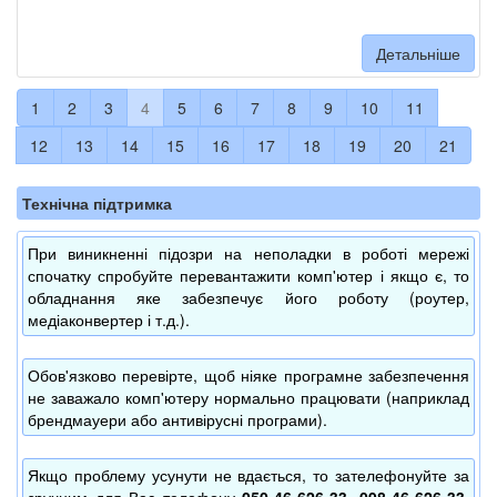
Детальніше
1
2
3
4
5
6
7
8
9
10
11
12
13
14
15
16
17
18
19
20
21
Технічна підтримка
При виникненні підозри на неполадки в роботі мережі
спочатку спробуйте перевантажити комп'ютер і якщо є, то
обладнання яке забезпечує його роботу (роутер,
медіаконвертер і т.д.).
Обов'язково перевірте, щоб ніяке програмне забезпечення
не заважало комп'ютеру нормально працювати (наприклад
брендмауери або антивірусні програми).
Якщо проблему усунути не вдається, то зателефонуйте за
зручним для Вас телефону
050-46-626-33, 098-46-626-33,