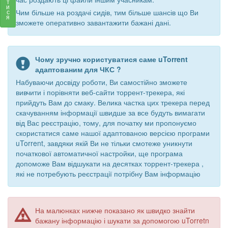
т
и
Чим більше на роздачі сидів, тим більше шансів що Ви
с
я
зможете оперативно завантажити бажані дані.
Чому зручно користуватися саме uTorrent
адаптованим для ЧКС ?
Набуваючи досвіду роботи, Ви самостійно зможете
вивчити і порівняти веб-сайти торрент-трекера, які
прийдуть Вам до смаку. Велика частка цих трекера перед
скачуванням інформації швидше за все будуть вимагати
від Вас реєстрацію, тому, для початку ми пропонуємо
скористатися саме нашої адаптованою версією програми
uTorrent, завдяки якій Ви не тільки смотеже уникнути
початкової автоматичної настройки, ще програма
допоможе Вам відшукати на десятках торрент-трекера ,
які не потребують реєстрації потрібну Вам інформацію
На малюнках нижче показано як швидко знайти
бажану інформацію і шукати за допомогою uTorretn