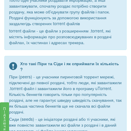
завантажувати, спочатку роздає потрібно створити
роздачу, яка може об'єднувати групу файлів і папок.
Роздачі функціонують за допомогою використання
заздалегідь створених torrent файлів
torrent файли - це файли з розширенням .torrent, які
містять інформацію про розповсюджуваних в роздачі
файлах, їх частинах і адресах трекера.
Хто такі Піри та Сіди і як сприймати їх кількість
?
Піри (peers) - це учасники пиринговой торрент мережі,
підключені до певної роздачі, тобто люди, які завантажили
.torrent файл і завантажили його в програму uTorrent.
Кількість бенкетів говорить тільки про популярність
роздачі, але не гарантує швидку швидкість скачування, так
як більша частина бенкетів ще не скачала всі файли
П
роздачі.
і
д
к
Сиди (seeds) - це ініціатори роздачі або ті учасники, які
л
ю
вже повністю завантажили всі файли з роздачі і в даний
ч
и
час роздають ці файли іншим учасникам.