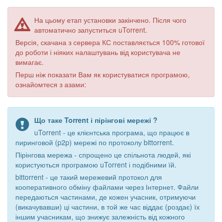
На цьому етап установки закінчено. Після чого
автоматично запуститься uTorrent.
Версія, скачана з сервера КС поставляється 100% готової
до роботи і ніяких налаштувань від користувача не
вимагає.
Перш ніж показати Вам як користуватися програмою,
ознайомтеся з азами:
Що таке Torrent і пірінгові мережі ?
uTorrent - це клієнтська програма, що працює в
пиринговой (p2p) мережі по протоколу bittorrent.
Пірінгова мережа - спрощено це спільнота людей, які
користуються програмою uTorrent і подібними їй.
bittorrent - це такий мережевий протокол для
кооперативного обміну файлами через Інтернет. Файли
передаються частинами, де кожен учасник, отримуючи
(викачувавши) ці частини, в той же час віддає (роздає) їх
іншим учасникам, що знижує залежність від кожного