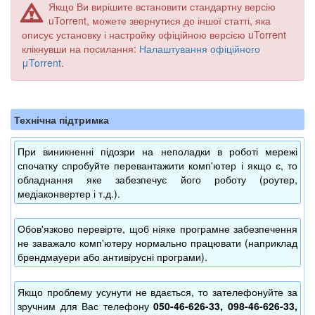
Якщо Ви вирішите встановити стандартну версію
uTorrent, можете звернутися до іншої статті, яка
описує установку і настройку офіційною версією uTorrent
клікнувши на посилання:
Налаштування офіційного
μTorrent
.
Технічна підтримка
При виникненні підозри на неполадки в роботі мережі
спочатку спробуйте перевантажити комп'ютер і якщо є, то
обладнання яке забезпечує його роботу (роутер,
медіаконвертер і т.д.).
Обов'язково перевірте, щоб ніяке програмне забезпечення
не заважало комп'ютеру нормально працювати (наприклад
брендмауери або антивірусні програми).
Якщо проблему усунути не вдається, то зателефонуйте за
зручним для Вас телефону
050-46-626-33, 098-46-626-33,