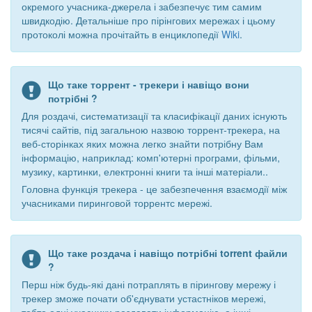
окремого учасника-джерела і забезпечує тим самим
швидкодію. Детальніше про пірінгових мережах і цьому
протоколі можна прочітайть в енциклопедії
Wiki
.
Що таке торрент - трекери і навіщо вони
потрібні ?
Для роздачі, систематизації та класифікації даних існують
тисячі сайтів, під загальною назвою торрент-трекера, на
веб-сторінках яких можна легко знайти потрібну Вам
інформацію, наприклад: комп'ютерні програми, фільми,
музику, картинки, електронні книги та інші матеріали..
Головна функція трекера - це забезпечення взаємодії між
учасниками пиринговой торрентс мережі.
Що таке роздача і навіщо потрібні torrent файли
?
Перш ніж будь-які дані потраплять в пірингову мережу і
трекер зможе почати об'єднувати устастніков мережі,
тобто одні учасники роздавати інформацію, а інші