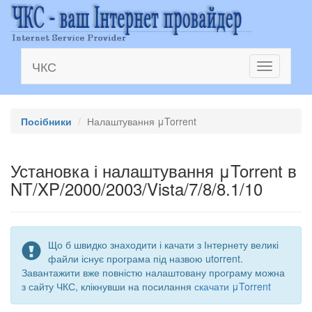
ЧКС
Toggle
navigation
Посібники
Налаштування μTorrent
Установка і налаштування μTorrent в
NT/XP/2000/2003/Vista/7/8/8.1/10
Що б швидко знаходити і качати з Інтернету великі
файли існує програма під назвою utorrent.
Завантажити вже повністю налаштовану програму можна
з сайту ЧКС, клікнувши на посилання
скачати μTorrent