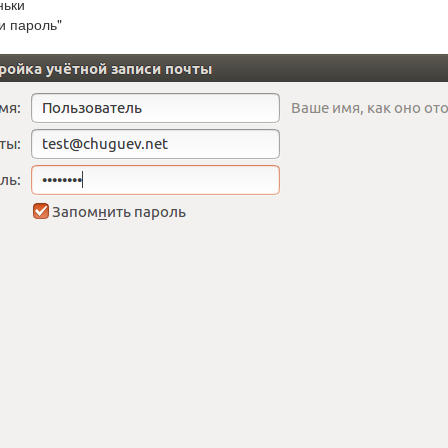
ньки
ти пароль"