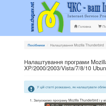
Головна
По
Посібники
Налаштування Mozilla Thunderbird
Налаштування програми Mozill
XP/2000/2003/Vista/7/8/10 Ubun
У цій статті розказано, як налаштувати облі
Запускаємо програму Mozilla Thunderbird і у 