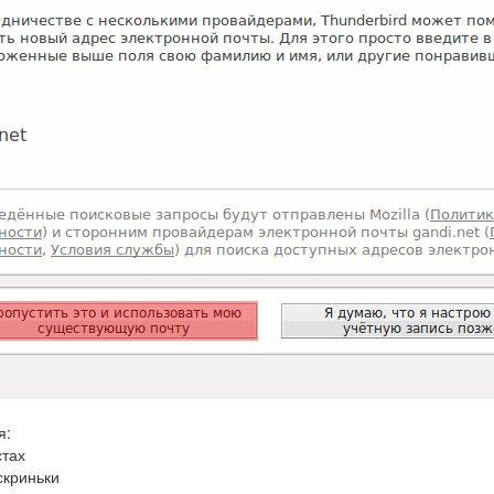
я:
стах
скриньки