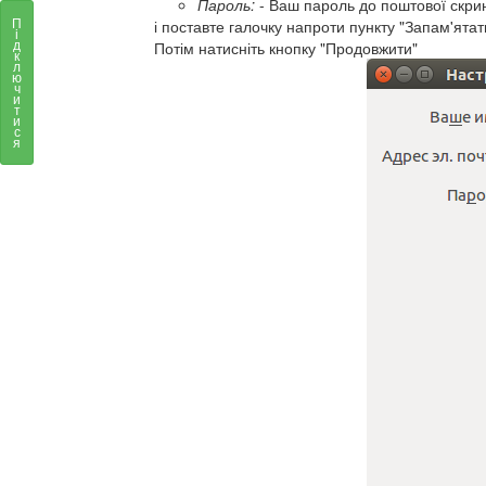
Пароль:
- Ваш пароль до поштової скри
П
і поставте галочку напроти пункту "Запам'ята
і
д
Потім натисніть кнопку "Продовжити"
к
л
ю
ч
и
т
и
с
я