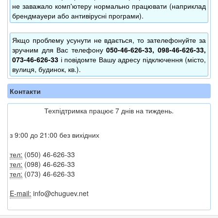
не заважало комп'ютеру нормально працювати (наприклад
брендмауери або антивірусні програми).
Якщо проблему усунути не вдається, то зателефонуйте за
зручним для Вас телефону
050-46-626-33, 098-46-626-33,
073-46-626-33
і повідомте Вашу адресу підключення (місто,
вулиця, будинок, кв.).
Контакти
Техпідтримка працює 7 днів на тиждень.
з 9:00 до 21:00 без вихідних
тел:
(050) 46-626-33
тел:
(098) 46-626-33
тел:
(073) 46-626-33
E-mail:
info@chuguev.net