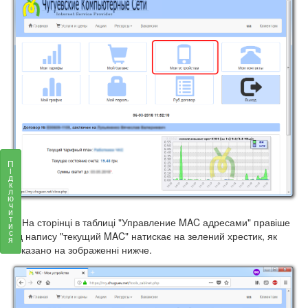
П
і
д
к
л
ю
ч
и
т
4) На сторінці в таблиці "Управление MAC адресами" правіше
и
с
від напису "текущий MAC" натискає на зелений хрестик, як
я
показано на зображенні нижче.