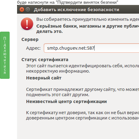
буде натиснути на "Підтвердити виняток безпеки"
П
і
д
к
л
ю
ч
и
т
и
с
я