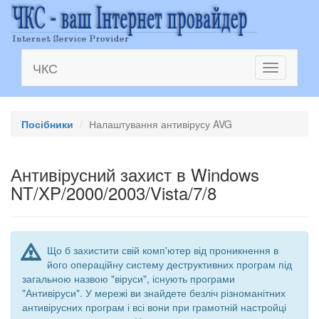
ЧКС
Toggle
navigation
Посібники
Налаштування антивірусу AVG
Антивірусний захист в Windows
NT/XP/2000/2003/Vista/7/8
Що б захистити свій комп'ютер від проникнення в
його операційну систему деструктивних програм під
загальною назвою "віруси", існують програми
"Антивіруси". У мережі ви знайдете безліч різноманітних
антивірусних програм і всі вони при грамотній настройці